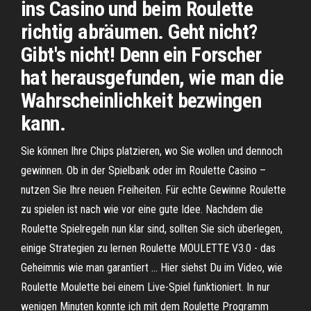
ins Casino und beim Roulette
richtig abräumen. Geht nicht?
Gibt's nicht! Denn ein Forscher
hat herausgefunden, wie man die
Wahrscheinlichkeit bezwingen
kann.
Sie können Ihre Chips platzieren, wo Sie wollen und dennoch
gewinnen. Ob in der Spielbank oder im Roulette Casino –
nutzen Sie Ihre neuen Freiheiten. Für echte Gewinne Roulette
zu spielen ist nach wie vor eine gute Idee. Nachdem die
Roulette Spielregeln nun klar sind, sollten Sie sich überlegen,
einige Strategien zu lernen Roulette MOULETTE V3.0 - das
Geheimnis wie man garantiert ... Hier siehst Du im Video, wie
Roulette Moulette bei einem Live-Spiel funktioniert. In nur
wenigen Minuten konnte ich mit dem Roulette Programm