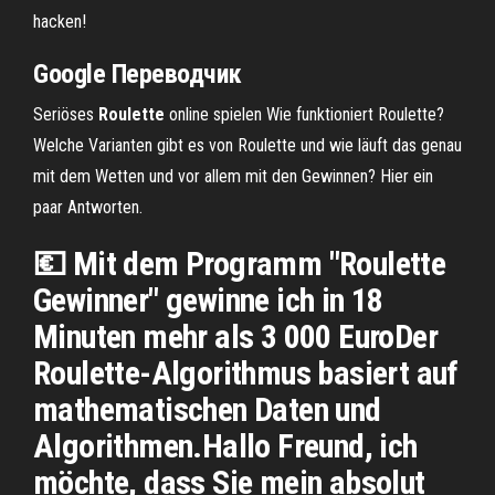
hacken!
Google Переводчик
Seriöses
Roulette
online spielen
Wie funktioniert Roulette?
Welche Varianten gibt es von Roulette und wie läuft das genau
mit dem Wetten und vor allem mit den Gewinnen? Hier ein
paar Antworten.
💶 Mit dem Programm "Roulette
Gewinner" gewinne ich in 18
Minuten mehr als 3 000 EuroDer
Roulette-Algorithmus basiert auf
mathematischen Daten und
Algorithmen.Hallo Freund, ich
möchte, dass Sie mein absolut